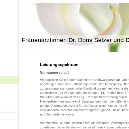
Frauenärztinnen Dr. Doris Selzer und D
Leistungsspektrum
Schwangerschaft
Wir begleiten Sie bei jedem Schritt Ihrer Schwangerschaft: Von
angefangen, über den Entbindungstermin, den Mutterpass, Ultr
zu Laboruntersuchungen oder Cardiotokogrammen, welche die
aufzeichnen. Auf Wunsch können wir auch 3-D-Photos Ihres Un
Wir führen auf Wunsch das sog. Ersttrimesterscre
Nackenfaltenmessung + evtl. Blutabnahme), um Ihnen über ein n
genaue Risikoabschätzung für die Geburt eines Kindes mit z.B
oder anderen Chromoseomenstörungen zu geben. Diese Unter
evtl.Herzfehler hinweisen.
Wir möchten Sie dabei unterstützen, die Zeit Ihrer Schwangers
zu erleben. Daher beraten wir Sie zu all Ihren Fragen umfassen