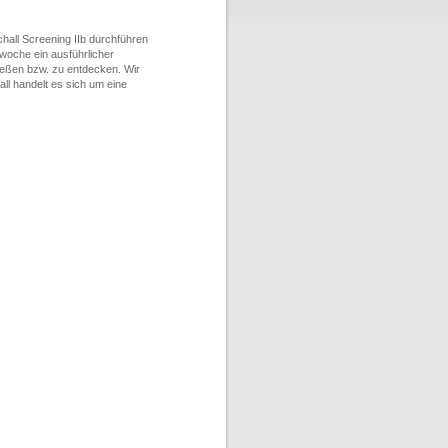
chall Screening IIb durchführen
woche ein ausführlicher
ließen bzw. zu entdecken. Wir
all handelt es sich um eine