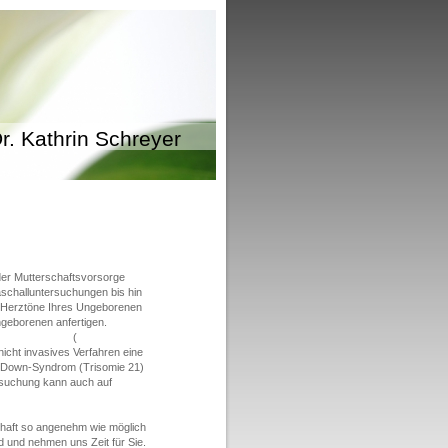
r. Kathrin Schreyer
 der Mutterschaftsvorsorge
aschalluntersuchungen bis hin
 Herztöne Ihres Ungeborenen
geborenen anfertigen.
ening durch (
icht invasives Verfahren eine
. Down-Syndrom (Trisomie 21)
suchung kann auch auf
chaft so angenehm wie möglich
d und nehmen uns Zeit für Sie.